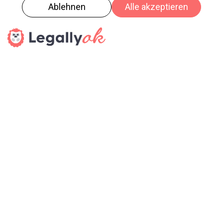
Quick-Links
Kontakt aufnehmen
Materialien
Leistungen
Referenzen
Unternehmen
News
Folgen Sie uns
Datenschutz
|
Impressum
|
AGBs
|
Sitemap
| © 2026 by
MEWAG Rohrbiegetechnik GmbH