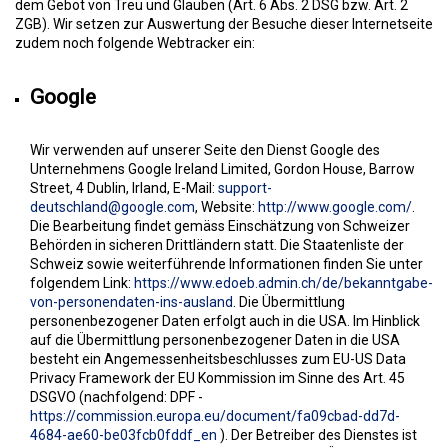
dem Gebot von Treu und Glauben (Art. 6 Abs. 2 DSG bzw. Art. 2
ZGB). Wir setzen zur Auswertung der Besuche dieser Internetseite
zudem noch folgende Webtracker ein:
Google
Wir verwenden auf unserer Seite den Dienst Google des
Unternehmens Google Ireland Limited, Gordon House, Barrow
Street, 4 Dublin, Irland, E-Mail:
support-
deutschland@google.com
, Website:
http://www.google.com/
.
Die Bearbeitung findet gemäss Einschätzung von Schweizer
Behörden in sicheren Drittländern statt. Die Staatenliste der
Schweiz sowie weiterführende Informationen finden Sie unter
folgendem Link:
https://www.edoeb.admin.ch/de/bekanntgabe-
von-personendaten-ins-ausland
.
Die Übermittlung
personenbezogener Daten erfolgt auch in die USA. Im Hinblick
auf die Übermittlung personenbezogener Daten in die USA
besteht ein Angemessenheitsbeschlusses zum EU-US Data
Privacy Framework der EU Kommission im Sinne des Art. 45
DSGVO (nachfolgend: DPF -
https://commission.europa.eu/document/fa09cbad-dd7d-
4684-ae60-be03fcb0fddf_en
). Der Betreiber des Dienstes ist