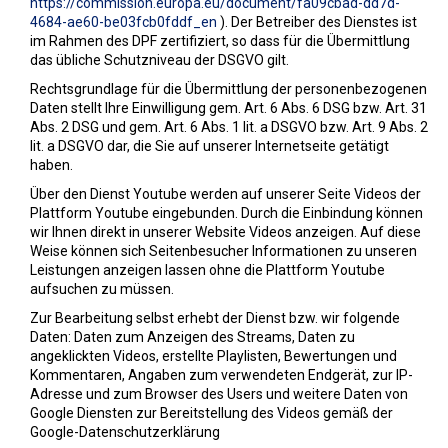
https://commission.europa.eu/document/fa09cbad-dd7d-
4684-ae60-be03fcb0fddf_en
). Der Betreiber des Dienstes ist
im Rahmen des DPF zertifiziert, so dass für die Übermittlung
das übliche Schutzniveau der DSGVO gilt.
Rechtsgrundlage für die Übermittlung der personenbezogenen
Daten stellt Ihre Einwilligung gem. Art. 6 Abs. 6 DSG bzw. Art. 31
Abs. 2 DSG und gem. Art. 6 Abs. 1 lit. a DSGVO bzw. Art. 9 Abs. 2
lit. a DSGVO dar, die Sie auf unserer Internetseite getätigt
haben.
Über den Dienst Youtube werden auf unserer Seite Videos der
Plattform Youtube eingebunden. Durch die Einbindung können
wir Ihnen direkt in unserer Website Videos anzeigen. Auf diese
Weise können sich Seitenbesucher Informationen zu unseren
Leistungen anzeigen lassen ohne die Plattform Youtube
aufsuchen zu müssen.
Zur Bearbeitung selbst erhebt der Dienst bzw. wir folgende
Daten: Daten zum Anzeigen des Streams, Daten zu
angeklickten Videos, erstellte Playlisten, Bewertungen und
Kommentaren, Angaben zum verwendeten Endgerät, zur IP-
Adresse und zum Browser des Users und weitere Daten von
Google Diensten zur Bereitstellung des Videos gemäß der
Google-Datenschutzerklärung