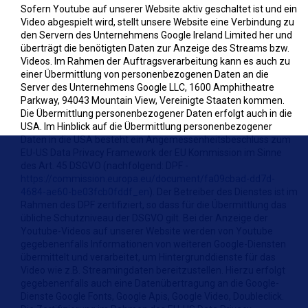
Sofern Youtube auf unserer Website aktiv geschaltet ist und ein
Video abgespielt wird, stellt unsere Website eine Verbindung zu
den Servern des Unternehmens Google Ireland Limited her und
überträgt die benötigten Daten zur Anzeige des Streams bzw.
Videos. Im Rahmen der Auftragsverarbeitung kann es auch zu
einer Übermittlung von personenbezogenen Daten an die
Server des Unternehmens Google LLC, 1600 Amphitheatre
Parkway, 94043 Mountain View, Vereinigte Staaten kommen.
Die Übermittlung personenbezogener Daten erfolgt auch in die
USA. Im Hinblick auf die Übermittlung personenbezogener
Daten in die USA besteht ein Angemessenheitsbeschluss zum
EU-US Data Privacy Framework der EU Kommission im Sinne
des Art. 45 DSGVO (nachfolgend: DPF -
https://commission.europa.eu/document/fa09cbad-dd7d-
4684-ae60-be03fcb0fddf_en
). Der Betreiber des Dienstes ist im
Rahmen des DPF zertifiziert, so dass für die Übermittlung das
übliche Schutzniveau der DSGVO gilt. Bei der Anzeige der
Youtube-Videos auf unserer Website werden von Youtube
gegebenenfalls Informationen von weiteren Google-Diensten
übermittelt und verarbeitet, um Hintergrunddienste für das
Video wie z.B. Streamingdaten bereitzustellen. Hierzu erfolgt
gegebenenfalls auch eine Datenübertragung an die Google-
Dienste Google Fonts, Google Apis, Google Video, Doubleclick.