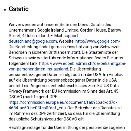
Gstatic
Wir verwenden auf unserer Seite den Dienst Gstatic des
Unternehmens Google Ireland Limited, Gordon House, Barrow
Street, 4 Dublin, Irland, E-Mail:
support-
deutschland@google.com
, Website:
http://www.google.com/
.
Die Bearbeitung findet gemäss Einschätzung von Schweizer
Behörden in sicheren Drittländern statt. Die Staatenliste der
Schweiz sowie weiterführende Informationen finden Sie unter
folgendem Link:
https://www.edoeb.admin.ch/de/bekanntgabe-
von-personendaten-ins-ausland
.
Die Übermittlung
personenbezogener Daten erfolgt auch in die USA. Im Hinblick
auf die Übermittlung personenbezogener Daten in die USA
besteht ein Angemessenheitsbeschlusses zum EU-US Data
Privacy Framework der EU Kommission im Sinne des Art. 45
DSGVO (nachfolgend: DPF -
https://commission.europa.eu/document/fa09cbad-dd7d-
4684-ae60-be03fcb0fddf_en
). Der Betreiber des Dienstes ist
im Rahmen des DPF zertifiziert, so dass für die Übermittlung
das übliche Schutzniveau der DSGVO gilt.
Rechtsgrundlage für die Übermittlung der personenbezogenen