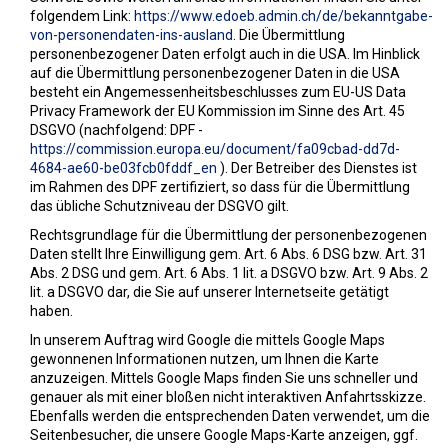
folgendem Link:
https://www.edoeb.admin.ch/de/bekanntgabe-
von-personendaten-ins-ausland
.
Die Übermittlung
personenbezogener Daten erfolgt auch in die USA. Im Hinblick
auf die Übermittlung personenbezogener Daten in die USA
besteht ein Angemessenheitsbeschlusses zum EU-US Data
Privacy Framework der EU Kommission im Sinne des Art. 45
DSGVO (nachfolgend: DPF -
https://commission.europa.eu/document/fa09cbad-dd7d-
4684-ae60-be03fcb0fddf_en
). Der Betreiber des Dienstes ist
im Rahmen des DPF zertifiziert, so dass für die Übermittlung
das übliche Schutzniveau der DSGVO gilt.
Rechtsgrundlage für die Übermittlung der personenbezogenen
Daten stellt Ihre Einwilligung gem. Art. 6 Abs. 6 DSG bzw. Art. 31
Abs. 2 DSG und gem. Art. 6 Abs. 1 lit. a DSGVO bzw. Art. 9 Abs. 2
lit. a DSGVO dar, die Sie auf unserer Internetseite getätigt
haben.
In unserem Auftrag wird Google die mittels Google Maps
gewonnenen Informationen nutzen, um Ihnen die Karte
anzuzeigen. Mittels Google Maps finden Sie uns schneller und
genauer als mit einer bloßen nicht interaktiven Anfahrtsskizze.
Ebenfalls werden die entsprechenden Daten verwendet, um die
Seitenbesucher, die unsere Google Maps-Karte anzeigen, ggf.