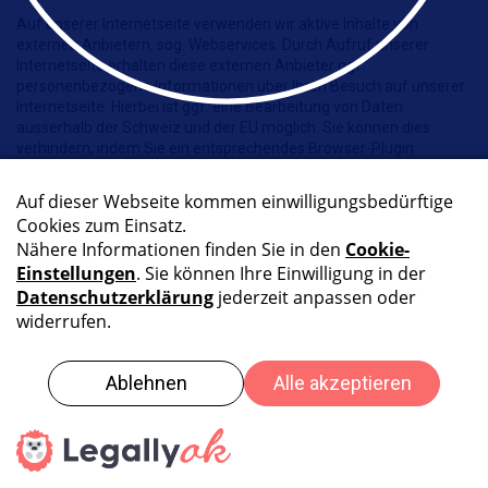
Auf unserer Internetseite verwenden wir aktive Inhalte von
externen Anbietern, sog. Webservices. Durch Aufruf unserer
Internetseite erhalten diese externen Anbieter ggf.
personenbezogene Informationen über Ihren Besuch auf unserer
Internetseite. Hierbei ist ggf. eine Bearbeitung von Daten
ausserhalb der Schweiz und der EU möglich. Sie können dies
verhindern, indem Sie ein entsprechendes Browser-Plugin
installieren oder das Ausführen von Scripten in Ihrem Browser
deaktivieren. Hierdurch kann es zu Funktionseinschränkungen auf
Internetseiten kommen, die Sie besuchen.
Wir verwenden folgende externe Webservices:
Google Cloud APIs
Wir verwenden auf unserer Seite den Dienst Google Cloud APIs
des Unternehmens Google Ireland Limited, Gordon House,
Barrow Street, 4 Dublin, Irland, E-Mail:
support-
deutschland@google.com
, Website:
http://www.google.com/
.
Die Bearbeitung findet gemäss Einschätzung von Schweizer
Behörden in sicheren Drittländern statt. Die Staatenliste der
Schweiz sowie weiterführende Informationen finden Sie unter