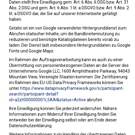
Daten stellt Ihre Einwilligung gem. Art. 6 Abs. 6 DSG bzw. Art. 31
Abs. 2 DSG und gem. Art. 6 Abs. 1 lit. a DSGVO bzw. Art. 9 Abs. 2
lit. a DSGVO dar, die Sie auf unserer Internetseite getätigt
haben.
Gstatic ist ein von Google verwendeter Hintergrunddienst zum
Abrufen statischer Inhalte, um die Bandbreitennutzung zu
reduzieren und benötigte Katalogdateien bereits vorab zu
laden. Der Dienst lädt insbesondere Hintergrunddaten zu Google
Fonts und Google Maps.
Im Rahmen der Auftragsverarbeitung kann es auch zu einer
Übermittlung von personenbezogenen Daten an die Server des
Unternehmens Google LLC, 1600 Amphitheatre Parkway, 94043
Mountain View, Vereinigte Staaten kommen. Die Zertifizierung
im Rahmen des EU-US Data Privacy Frameworks können Sie
unter
https://www.dataprivacyframework.gov/s/participant-
search/participant-detail?
id=a2zt000000001L5AAI&status=Active
abrufen.
Ihre Einwilligung können Sie jederzeit widerrufen. Nähere
Informationen zum Widerruf Ihrer Einwilligung finden Sie
entweder bei der Einwilligung selbst oder am Ende dieser
Datenschutzerklärung.
Weitere Informationen zum Handling der übertragenen Daten