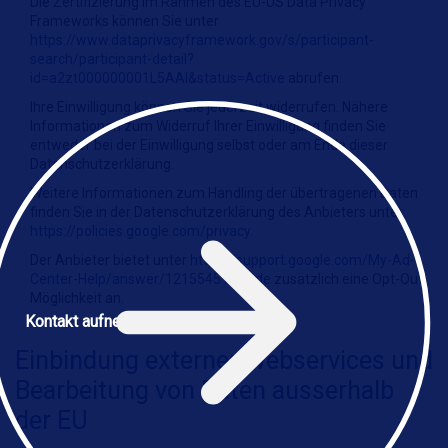
Die Zertifizierung im Rahmen des EU-US Data Privacy
Frameworks können Sie unter
https://www.dataprivacyframework.gov/s/participant-
search/participant-detail?
id=a2zt000000001L5AAI&status=Active
abrufen.
Ihre Einwilligung können Sie jederzeit widerrufen. Nähere
Informationen zum Widerruf Ihrer Einwilligung finden Sie
entweder bei der Einwilligung selbst oder am Ende dieser
Datenschutzerklärung.
Weitere Informationen zum Handling der übertragenen Daten
finden Sie in der Datenschutzerklärung des Anbieters unter
https://policies.google.com/privacy
.
Der Anbieter bietet unter
https://support.google.com/My-Ad-
Center-Help/answer/12155451?hl=de
zusätzlich eine Opt-Out
Möglichkeit an.
Kontakt aufnehmen
Einbindung externer Webservices und
Bearbeitung von Daten ausserhalb
der EU