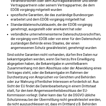
Verantwortlichen oder dem Auftragsbearbeiter und seiner
Vertragspartnerin oder seinem Vertragspartner, die dem
EDÖB vorgängig mitgeteilt wurden
spezifische Garantien, die das zuständige Bundesorgan
erarbeitet und dem EDÖB vorgängig mitgeteilt hat
Standarddatenschutzklauseln, die der EDÖB vorgängig
genehmigt, ausgestellt oder anerkannt hat oder
verbindliche unternehmensinterne Datenschutzvorschriften,
die vorgängig vom EDÖB oder von einer für den Datenschutz
zuständigen Behörde eines Staates, der einen
angemessenen Schutz gewährleistet, genehmigt wurden
Sind solche Garantien nicht vorhanden, dürfen Ihre Daten nur
bekanntgegeben werden, wenn Sie hierzu Ihre Einwilligung
abgegeben haben, die Bekanntgabe in unmittelbarem
Zusammenhang mit dem Abschluss oder der Abwicklung eines
Vertrages steht, oder die Bekanntgabe im Rahmen der
Durchsetzung von Ansprüchen vor Gerichten und Behörden
oder zur Wahrung öffentlicher Interessen erforderlich ist. Aus
Sicht der EU findet die Datenbearbeitung in einem Drittstaat
statt, für den kein Angemessenheitsbeschluss der EU-
Kommission vorliegt. Daher kann das für die DSGVO übliche
Schutzniveau bei der Übermittlung nicht gewährleistet werden,
da nicht auszuschliessen ist, dass im Drittland z.B. Behörden