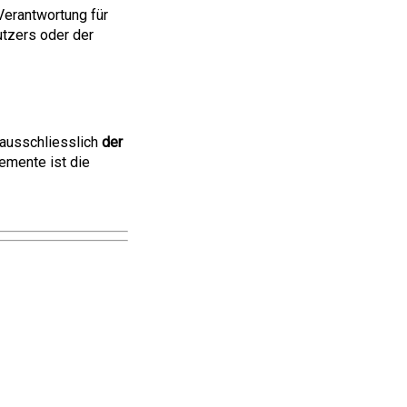
Verantwortung für
utzers oder der
 ausschliesslich
der
emente ist die