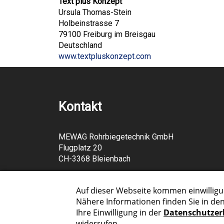
Text plus Konzept
Ursula Thomas-Stein
Holbeinstrasse 7
79100 Freiburg im Breisgau
Deutschland
www.textpluskonzept.com
Kontakt
MEWAG Rohrbiegetechnik GmbH
Flugplatz 20
CH-3368 Bleienbach
Telefon +41 62 922 00 06
info@mewag.swiss